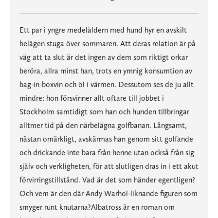
Ett par i yngre medelåldern med hund hyr en avskilt
belägen stuga över sommaren. Att deras relation är på
väg att ta slut är det ingen av dem som riktigt orkar
beröra, allra minst han, trots en ymnig konsumtion av
bag-in-boxvin och öl i värmen. Dessutom ses de ju allt
mindre: hon försvinner allt oftare till jobbet i
Stockholm samtidigt som han och hunden tillbringar
alltmer tid på den närbelägna golfbanan. Långsamt,
nästan omärkligt, avskärmas han genom sitt golfande
och drickande inte bara från henne utan också från sig
själv och verkligheten, för att slutligen dras in i ett akut
förvirringstillstånd. Vad är det som händer egentligen?
Och vem är den där Andy Warhol-liknande figuren som
smyger runt knutarna?Albatross är en roman om