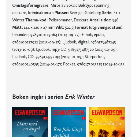
Omslagsformgivare:
Miroslav Sokcic
Boktyp:
spänning,
deckare, kriminalroman
Platser:
Sverige, Göteborg
Serie:
Erik
Winter
Thema-kod:
Polisromaner, Deckare
Antal sidor:
346
Mått:
144 x 220 x 27 mm
Vikt:
522 g
Format (utgivningsdatum):
Inbunden, 9789100129064 (2013-09-27); E-bok, epub2,
9789100137922 (2013-09-27); Ljudbok, digital,
9789173487245
(2013-10-09); Ljudbok, mp3-CD, 9789173487320 (2013-10-09);
Ljudbok, CD, 9789174332193 (2013-10-09); Storpocket,
9789100140595 (2014-03-17); Pocket, 9789175033525 (2014-10-15)
Boken ingår i serien
Erik Winter