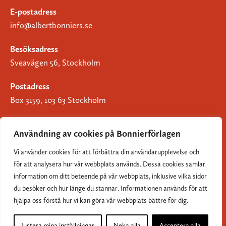
E-postadress
info@albertbonniers.se
Besöksadress
Sveavägen 56, Stockholm
Postadress
Box 3159, 103 63 Stockholm
Användning av cookies på Bonnierförlagen
Vi använder cookies för att förbättra din användarupplevelse och
Om Bonnierförlagen
för att analysera hur vår webbplats används. Dessa cookies samlar
Cookies
information om ditt beteende på vår webbplats, inklusive vilka sidor
du besöker och hur länge du stannar. Informationen används för att
Integritetspolicy
hjälpa oss förstå hur vi kan göra vår webbplats bättre för dig.
Justera mina inställningar
Neka alla
Acceptera alla