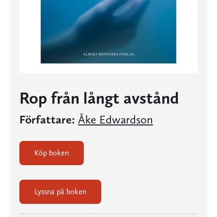
Rop från långt avstånd
Författare:
Åke Edwardson
Köp boken
Lyssna på boken