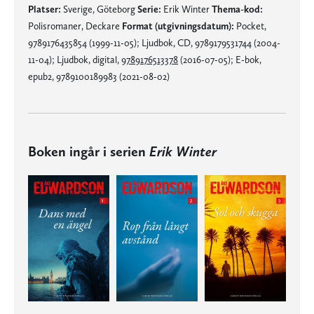
Platser:
Sverige, Göteborg
Serie:
Erik Winter
Thema-kod:
Polisromaner, Deckare
Format (utgivningsdatum):
Pocket,
9789176435854 (1999-11-05); Ljudbok, CD, 9789179531744 (2004-
11-04); Ljudbok, digital,
9789176513378
(2016-07-05); E-bok,
epub2, 9789100189983 (2021-08-02)
Boken ingår i serien
Erik Winter