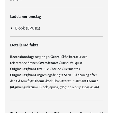
Ladda ner omslag
E-bok (EPUB2)
Detaljerad fakta
Recensionsdag:
2013-12-30
Genre:
Skönlitteratur och
relaterande ämnen
Översättare:
Gunnel Vallquist
Originalutgåvans titel:
Le Côté de Guermantes
Originalutgåvans utgivningsår:
1922
Serie:
På spaning efter
den tid som flytt
Thema-kod:
Skönlitteratur: allmänt
Format
(utgivningsdatum):
E-bok, epub2, 9789100140632 (2013-12-16)