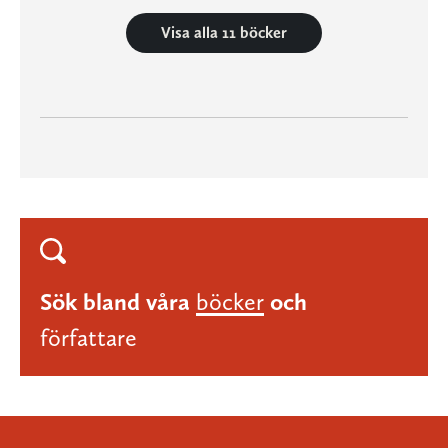
Visa alla 11 böcker
Sök bland våra
böcker
och
författare