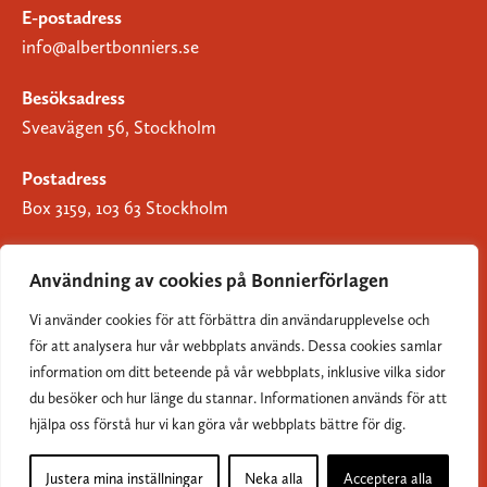
E-postadress
info@albertbonniers.se
Besöksadress
Sveavägen 56, Stockholm
Postadress
Box 3159, 103 63 Stockholm
Användning av cookies på Bonnierförlagen
Vi använder cookies för att förbättra din användarupplevelse och
Om Bonnierförlagen
för att analysera hur vår webbplats används. Dessa cookies samlar
Cookies
information om ditt beteende på vår webbplats, inklusive vilka sidor
du besöker och hur länge du stannar. Informationen används för att
Integritetspolicy
hjälpa oss förstå hur vi kan göra vår webbplats bättre för dig.
Justera mina inställningar
Neka alla
Acceptera alla