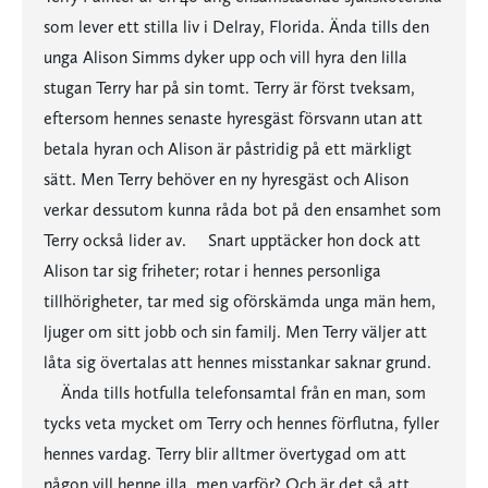
som lever ett stilla liv i Delray, Florida. Ända tills den
unga Alison Simms dyker upp och vill hyra den lilla
stugan Terry har på sin tomt. Terry är först tveksam,
eftersom hennes senaste hyresgäst försvann utan att
betala hyran och Alison är påstridig på ett märkligt
sätt. Men Terry behöver en ny hyresgäst och Alison
verkar dessutom kunna råda bot på den ensamhet som
Terry också lider av. Snart upptäcker hon dock att
Alison tar sig friheter; rotar i hennes personliga
tillhörigheter, tar med sig oförskämda unga män hem,
ljuger om sitt jobb och sin familj. Men Terry väljer att
låta sig övertalas att hennes misstankar saknar grund.
Ända tills hotfulla telefonsamtal från en man, som
tycks veta mycket om Terry och hennes förflutna, fyller
hennes vardag. Terry blir alltmer övertygad om att
någon vill henne illa, men varför? Och är det så att