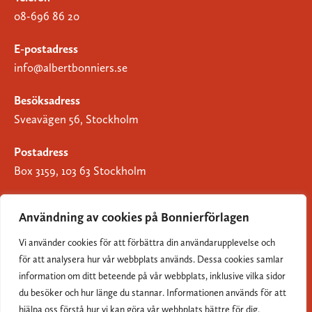
08-696 86 20
E-postadress
info@albertbonniers.se
Besöksadress
Sveavägen 56, Stockholm
Postadress
Box 3159, 103 63 Stockholm
Användning av cookies på Bonnierförlagen
Vi använder cookies för att förbättra din användarupplevelse och
Om Bonnierförlagen
för att analysera hur vår webbplats används. Dessa cookies samlar
Cookies
information om ditt beteende på vår webbplats, inklusive vilka sidor
du besöker och hur länge du stannar. Informationen används för att
Integritetspolicy
hjälpa oss förstå hur vi kan göra vår webbplats bättre för dig.