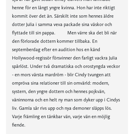
henne för en långt yngre kvinna. Hon har inte riktigt
kommit över det än. Särskilt inte som hennes äldre
dotter Julia i samma veva packade sina väskor och
flyttade till sin pappa. Men värre ska det bli när
den förlorade dottern kommer tillbaka. En
septemberdag efter en audition hos en känd
Hollywood-regissör försvinner den farligt vackra Julia
spårlöst. Under två dramatiska och orostyngda veckor
- en mors värsta mardröm - blir Cindy tvungen att
ompröva sina relationer till sin omvärld: modern,
systern, den yngre dottern och hennes pojkvän,
väninnorna och en helt ny man som dyker upp i Cindys
liv. Gamla sår rivs upp och nya demoner släpps lös.
Varje främling en tänkbar vän, varje vän en möjlig
fiende.