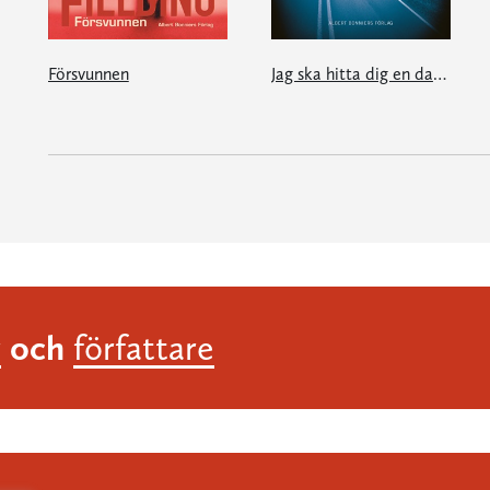
Försvunnen
Jag ska hitta dig en dag...
och
r
författare