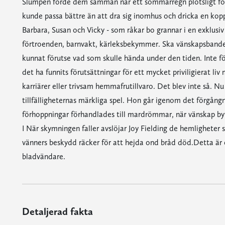
Slumpen förde dem samman när ett sommarregn plötsligt föll
kunde passa bättre än att dra sig inomhus och dricka en kopp 
Barbara, Susan och Vicky - som råkar bo grannar i en exklusiv fö
förtroenden, barnvakt, kärleksbekymmer. Ska vänskapsbanden 
kunnat förutse vad som skulle hända under den tiden. Inte för
det ha funnits förutsättningar för ett mycket priviligierat li
karriärer eller trivsam hemmafrutillvaro. Det blev inte så. 
tillfälligheternas märkliga spel. Hon går igenom det förgångn
förhoppningar förhandlades till mardrömmar, när vänskap bytt
I När skymningen faller avslöjar Joy Fielding de hemligheter 
vänners beskydd räcker för att hejda ond bråd död.Detta är e
bladvändare.
Detaljerad fakta