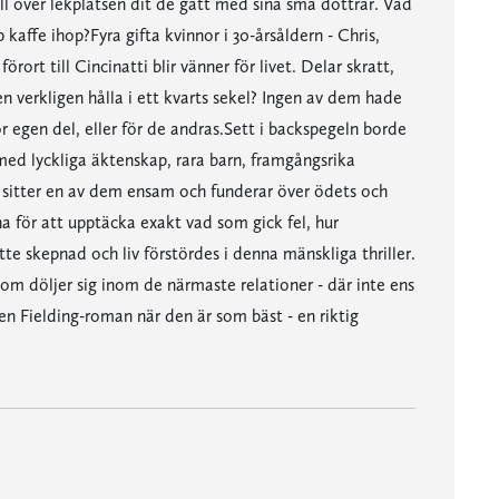
 över lekplatsen dit de gått med sina små döttrar. Vad
kaffe ihop?Fyra gifta kvinnor i 30-årsåldern - Chris,
rort till Cincinatti blir vänner för livet. Delar skratt,
verkligen hålla i ett kvarts sekel? Ingen av dem hade
 egen del, eller för de andras.Sett i backspegeln borde
v med lyckliga äktenskap, rara barn, framgångsrika
Nu sitter en av dem ensam och funderar över ödets och
a för att upptäcka exakt vad som gick fel, hur
e skepnad och liv förstördes i denna mänskliga thriller.
som döljer sig inom de närmaste relationer - där inte ens
n Fielding-roman när den är som bäst - en riktig