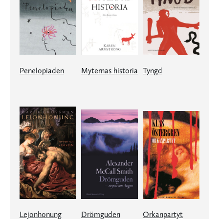
Penelopiaden
Myternas historia
Tyngd
Lejonhonung
Drömguden
Orkanpartyt