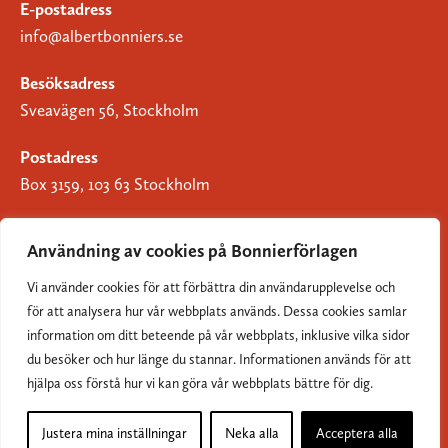
E-postadress
info@albertbonniers.se
Besöksadress
Sveavägen 56, Stockholm
Postadress
Box 3159, 103 63 Stockholm
Användning av cookies på Bonnierförlagen
Vi använder cookies för att förbättra din användarupplevelse och
Om Bonnierförlagen
för att analysera hur vår webbplats används. Dessa cookies samlar
Cookies
information om ditt beteende på vår webbplats, inklusive vilka sidor
du besöker och hur länge du stannar. Informationen används för att
Integritetspolicy
hjälpa oss förstå hur vi kan göra vår webbplats bättre för dig.
Justera mina inställningar
Neka alla
Acceptera alla