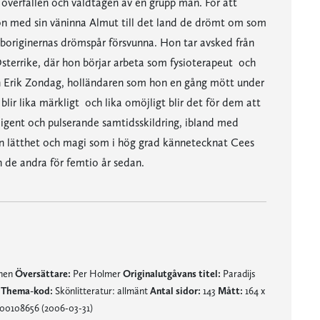
a överfallen och våldtagen av en grupp män. För att
hon med sin väninna Almut till det land de drömt om som
aboriginernas drömspår försvunna. Hon tar avsked från
Österrike, där hon börjar arbeta som fysioterapeut  och
ern Erik Zondag, holländaren som hon en gång mött under
lir lika märkligt  och lika omöjligt blir det för dem att
lligent och pulserande samtidsskildring, ibland med
den lätthet och magi som i hög grad kännetecknat Cees
de andra för femtio år sedan.
mnen
Översättare:
Per Holmer
Originalutgåvans titel:
Paradijs
g
Thema-kod:
Skönlitteratur: allmänt
Antal sidor:
143
Mått:
164 x
00108656 (2006-03-31)