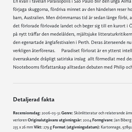
En kväll i favelan Paraisópolis i São Paulo blir den unga Alm
förjaga skuggorna, fördriva minnet av den händelsen reser 
barn, Australien. Men drömmarnas tid är sedan länge förbi, 
det förlorade förlovade landet och beger sig till en kurort i 
på nytt träffar den medelålders, mjältsjuke litteraturkritik
den egenartade änglafestivalen i Perth. Deras återseende nu b
verkligen återförenas. Paradiset förlorat är en ytterst inte
överraskande dråpligt satiriska inslag  allt förmedlat med 
Nootebooms författarskap alltsedan debuten med Philip och 
Detaljerad fakta
Recensionsdag:
2006-03-31
Genre:
Skönlitteratur och relaterande ä
verloren
Originalutgåvans utgivningsår:
2004
Formgivare:
Jan Biber
235 x 26 mm
Vikt:
279 g
Format (utgivningsdatum):
Kartonnage, 97891