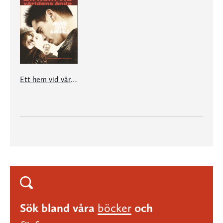
Ett hem vid världens ände
Sök bland våra
böcker
och