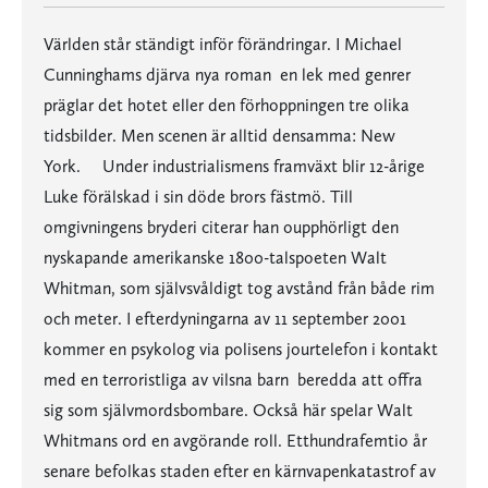
Världen står ständigt inför förändringar. I Michael
Cunninghams djärva nya roman  en lek med genrer 
präglar det hotet eller den förhoppningen tre olika
tidsbilder. Men scenen är alltid densamma: New
York. Under industrialismens framväxt blir 12-årige
Luke förälskad i sin döde brors fästmö. Till
omgivningens bryderi citerar han oupphörligt den
nyskapande amerikanske 1800-talspoeten Walt
Whitman, som självsvåldigt tog avstånd från både rim
och meter. I efterdyningarna av 11 september 2001
kommer en psykolog via polisens jourtelefon i kontakt
med en terroristliga av vilsna barn  beredda att offra
sig som självmordsbombare. Också här spelar Walt
Whitmans ord en avgörande roll. Etthundrafemtio år
senare befolkas staden efter en kärnvapenkatastrof av