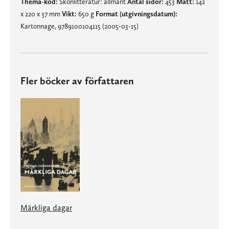
Thema-kod:
Skönlitteratur: allmänt
Antal sidor:
453
Mått:
142
x 220 x 37 mm
Vikt:
650 g
Format (utgivningsdatum):
Kartonnage, 9789100104115 (2005-03-15)
Fler böcker av författaren
Märkliga dagar