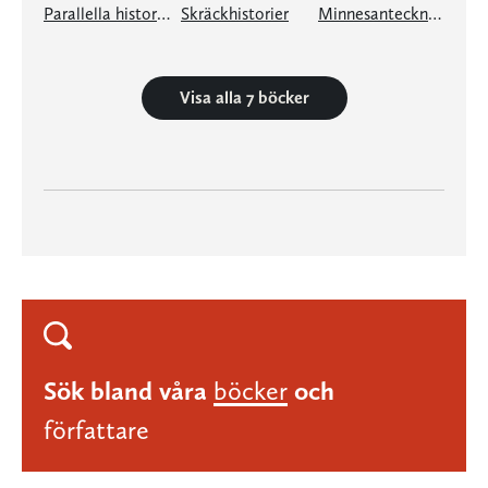
Parallella historier. Del I
Skräckhistorier
Minnesanteckningarnas bok
Visa alla 7 böcker
Sök bland våra
böcker
och
författare