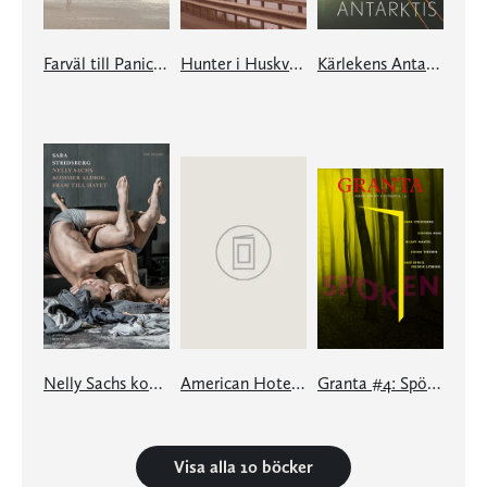
Farväl till Panic Beach
Hunter i Huskvarna
Kärlekens Antarktis
Nelly Sachs kommer aldrig fram till havet
American Hotel : en e-singel ur Granta #4
Granta #4: Spöken
Visa alla 10 böcker