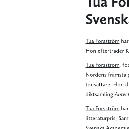
Tua Fo
Svensk
Tua Forsström
har
Hon efterträder Ka
Tua Forsström
, fö
Nordens främsta p
tonsättare. Hon 
diktsamling
Antec
Tua Forsström
har
litteraturpris, Sa
Svenska Akademien