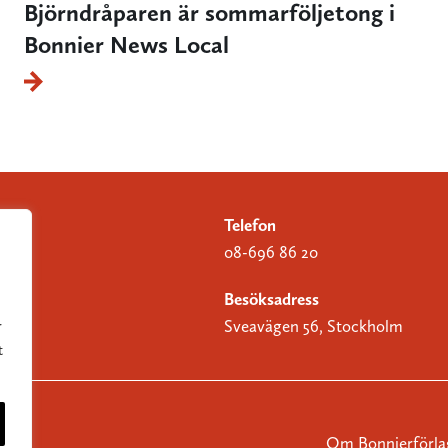
Björndråparen är sommarföljetong i
Bonnier News Local
Telefon
08-696 86 20
Besöksadress
Sveavägen 56, Stockholm
r
t
Om Bonnierförla