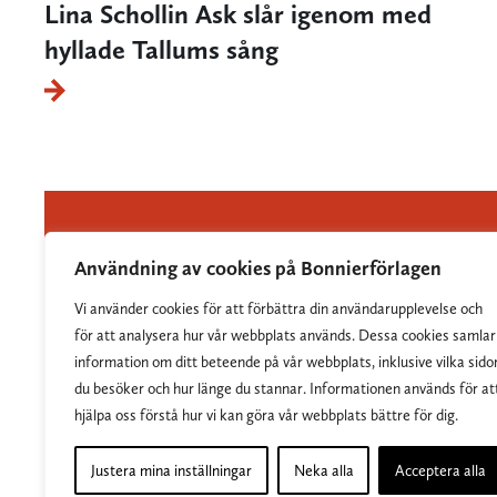
Lina Schollin Ask slår igenom med
hyllade Tallums sång
Användning av cookies på Bonnierförlagen
Vi använder cookies för att förbättra din användarupplevelse och
Albert Bonniers Förlag grundades 1837 och är
för att analysera hur vår webbplats används. Dessa cookies samlar
Sveriges största skönlitterära förlag.
information om ditt beteende på vår webbplats, inklusive vilka sido
du besöker och hur länge du stannar. Informationen används för at
hjälpa oss förstå hur vi kan göra vår webbplats bättre för dig.
Justera mina inställningar
Neka alla
Acceptera alla