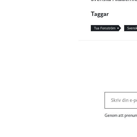
Taggar
Tua Forsström
Svens
Genom att prenume