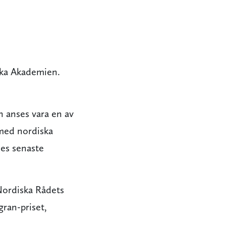
ska Akademien.
n anses vara en av
 med nordiska
es senaste
Nordiska Rådets
gran-priset,