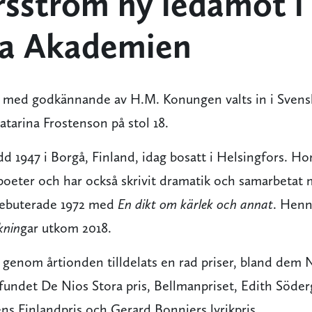
rsström ny ledamot i
a Akademien
 med godkännande av H.M. Konungen valts in i Sven
tarina Frostenson på stol 18.
dd 1947 i Borgå, Finland, idag bosatt i Helsingfors. Ho
oeter och har också skrivit dramatik och samarbetat
debuterade 1972 med
En dikt om kärlek och annat
. Henn
knin
gar utkom 2018.
 genom årtionden tilldelats en rad priser, bland dem 
mfundet De Nios Stora pris, Bellmanpriset, Edith Söder
s Finlandpris och Gerard Bonniers lyrikpris.