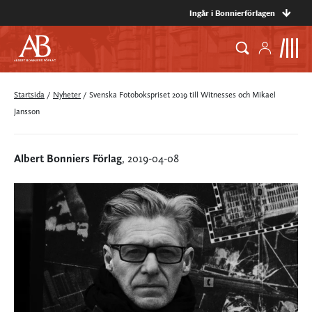
Ingår i Bonnierförlagen
Startsida
/
Nyheter
/
Svenska Fotobokspriset 2019 till Witnesses och Mikael
Jansson
Albert Bonniers Förlag
, 2019-04-08