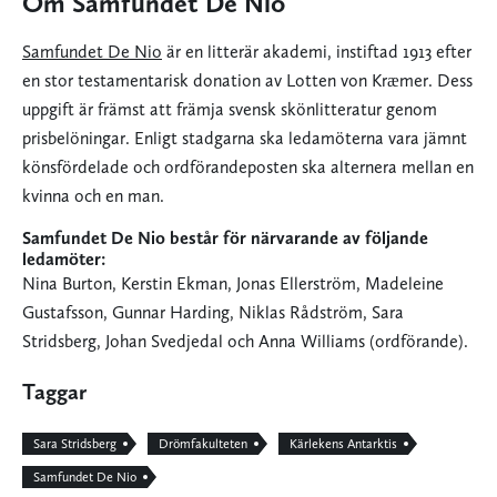
Om Samfundet De Nio
Samfundet De Nio
är en litterär akademi, instiftad 1913 efter
en stor testamentarisk donation av Lotten von Kræmer. Dess
uppgift är främst att främja svensk skönlitteratur genom
prisbelöningar. Enligt stadgarna ska ledamöterna vara jämnt
könsfördelade och ordförandeposten ska alternera mellan en
kvinna och en man.
Samfundet De Nio består för närvarande av följande
ledamöter:
Nina Burton, Kerstin Ekman, Jonas Ellerström, Madeleine
Gustafsson, Gunnar Harding, Niklas Rådström, Sara
Stridsberg, Johan Svedjedal och Anna Williams (ordförande).
Taggar
Sara Stridsberg
Drömfakulteten
Kärlekens Antarktis
Samfundet De Nio