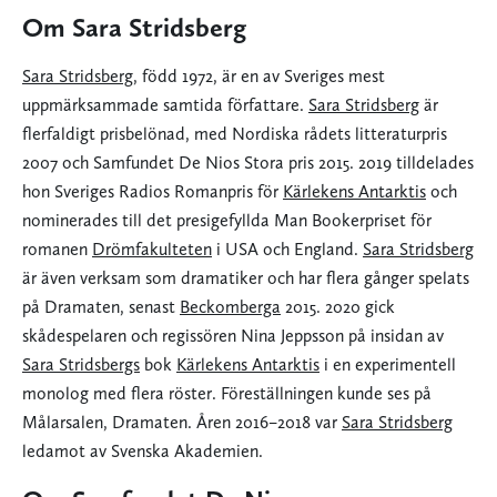
Om Sara Stridsberg
Sara Stridsberg
, född 1972, är en av Sveriges mest
uppmärksammade samtida författare.
Sara Stridsberg
är
flerfaldigt prisbelönad, med Nordiska rådets litteraturpris
2007 och Samfundet De Nios Stora pris 2015. 2019 tilldelades
hon Sveriges Radios Romanpris för
Kärlekens Antarktis
och
nominerades till det presigefyllda Man Bookerpriset för
romanen
Drömfakulteten
i USA och England.
Sara Stridsberg
är även verksam som dramatiker och har flera gånger spelats
på Dramaten, senast
Beckomberga
2015. 2020 gick
skådespelaren och regissören Nina Jeppsson på insidan av
Sara Stridsbergs
bok
Kärlekens Antarktis
i en experimentell
monolog med flera röster. Föreställningen kunde ses på
Målarsalen, Dramaten. Åren 2016–2018 var
Sara Stridsberg
ledamot av Svenska Akademien.