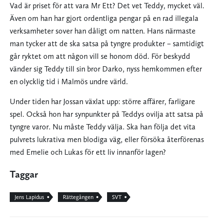
Vad är priset för att vara Mr Ett? Det vet Teddy, mycket väl.
Även om han har gjort ordentliga pengar på en rad illegala
verksamheter sover han dåligt om natten. Hans närmaste
man tycker att de ska satsa på tyngre produkter – samtidigt
går ryktet om att någon vill se honom död. För beskydd
vänder sig Teddy till sin bror Darko, nyss hemkommen efter
en olycklig tid i Malmös undre värld.
Under tiden har Jossan växlat upp: större affärer, farligare
spel. Också hon har synpunkter på Teddys ovilja att satsa på
tyngre varor. Nu måste Teddy välja. Ska han följa det vita
pulvrets lukrativa men blodiga väg, eller försöka återförenas
med Emelie och Lukas för ett liv innanför lagen?
Taggar
Jens Lapidus
Rättegången
SVT