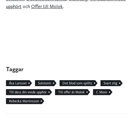
upphört
och
Offer till Molok
.
Taggar
Åsa Larsson
Solstorm
Det blod som spillts
Svart stig
Till dess din vrede upphör
Till offer åt Molok
C More
Rebecka Martinsson