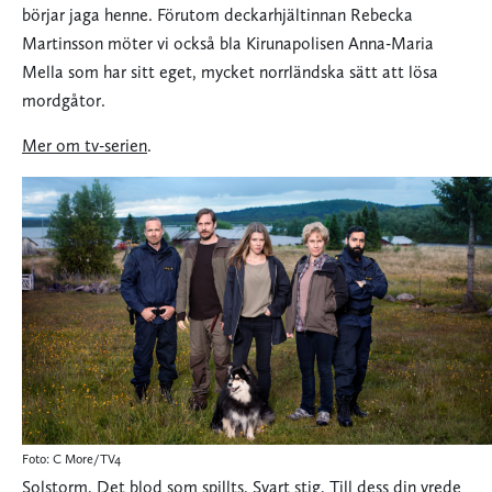
börjar jaga henne. Förutom deckarhjältinnan Rebecka
Martinsson möter vi också bla Kirunapolisen Anna-Maria
Mella som har sitt eget, mycket norrländska sätt att lösa
mordgåtor.
Mer om tv-serien
.
Foto: C More/TV4
Solstorm
,
Det blod som spillts
,
Svart stig
,
Till dess din vrede