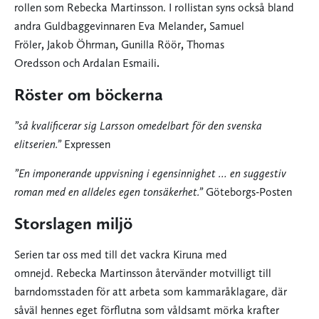
rollen som Rebecka Martinsson. I rollistan syns också bland
andra Guldbaggevinnaren Eva Melander
,
Samuel
Fröler
,
Jakob Öhrman
,
Gunilla Röör
,
Thomas
Oredsson och Ardalan Esmaili
.
Röster om böckerna
”så kvalificerar sig Larsson omedelbart för den svenska
elitserien.”
Expressen
”En imponerande uppvisning i egensinnighet … en suggestiv
roman med en alldeles egen tonsäkerhet.”
Göteborgs-Posten
Storslagen miljö
Serien tar oss med till det vackra Kiruna med
omnejd. Rebecka Martinsson återvänder motvilligt till
barndomsstaden för att arbeta som kammaråklagare, där
såväl hennes eget förflutna som våldsamt mörka krafter