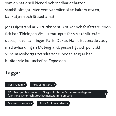
som en nationell klenod och stridbar debattör i
samhällsfrågor. Men vem var människan bakom myten,
karikatyren och löpsedlarna?
Jens Liljestrand
är kulturskribent, kritiker och författare. 2008
fick han Tidningen Vi:s litteraturpris för sin skönlitterära
debut, novellsamlingen Paris–Dakar. Han disputerade 2009
med avhandlingen Mobergland: personligt och politiskt i
Vilhelm Mobergs utvandrarserie. Sedan 2013 är han
biträdande kulturchef på Expressen.
Taggar
Per I. Gedin
Jens Liljestrand
När Sverige blev modernt : Gregor Paulsson, Vackrare vardagsvara,
funktionalismen och Stockholmsutställningen 1930
Mannen i skogen
Stora Fackbokspriset