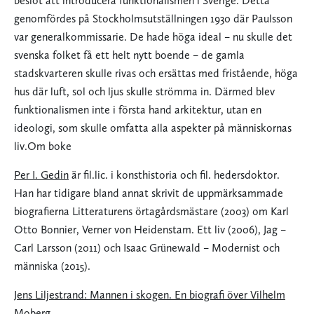
beslöt att introducera funktionalismen i Sverige. Detta
genomfördes på Stockholmsutställningen 1930 där Paulsson
var generalkommissarie. De hade höga ideal – nu skulle det
svenska folket få ett helt nytt boende – de gamla
stadskvarteren skulle rivas och ersättas med fristående, höga
hus där luft, sol och ljus skulle strömma in. Därmed blev
funktionalismen inte i första hand arkitektur, utan en
ideologi, som skulle omfatta alla aspekter på människornas
liv.Om boke
Per I. Gedin
är fil.lic. i konsthistoria och fil. hedersdoktor.
Han har tidigare bland annat skrivit de uppmärksammade
biografierna Litteraturens örtagårdsmästare (2003) om Karl
Otto Bonnier, Verner von Heidenstam. Ett liv (2006), Jag –
Carl Larsson (2011) och Isaac Grünewald – Modernist och
människa (2015).
Jens Liljestrand: Mannen i skogen. En biografi över Vilhelm
Moberg