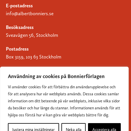
E-postadress
info@albertbonniers.se
Besöksadress
Sveavägen 56, Stockholm
Postadress
Box 3159, 103 63 Stockholm
Användning av cookies på Bonnierförlagen
Vi använder cookies för att förbättra din användarupplevelse och
Om Bonnierförlagen
för att analysera hur vår webbplats används. Dessa cookies samlar
Cookies
information om ditt beteende på vår webbplats, inklusive vilka sidor
du besöker och hur länge du stannar. Informationen används för att
Integritetspolicy
hjälpa oss förstå hur vi kan göra vår webbplats bättre för dig.
Justera mina inställningar
Neka alla
Acceptera alla