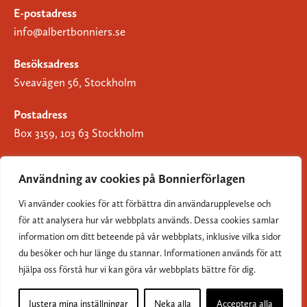
E-postadress
info@albertbonniers.se
Besöksadress
Sveavägen 56, Stockholm
Postadress
Box 3159, 103 63 Stockholm
Användning av cookies på Bonnierförlagen
Vi använder cookies för att förbättra din användarupplevelse och
Om Bonnierförlagen
för att analysera hur vår webbplats används. Dessa cookies samlar
Cookies
information om ditt beteende på vår webbplats, inklusive vilka sidor
du besöker och hur länge du stannar. Informationen används för att
Integritetspolicy
hjälpa oss förstå hur vi kan göra vår webbplats bättre för dig.
Justera mina inställningar
Neka alla
Acceptera alla