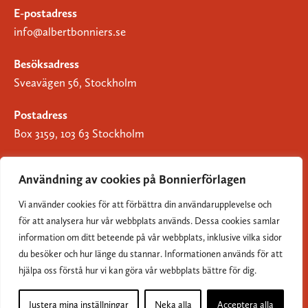
E-postadress
info@albertbonniers.se
Besöksadress
Sveavägen 56, Stockholm
Postadress
Box 3159, 103 63 Stockholm
Användning av cookies på Bonnierförlagen
Vi använder cookies för att förbättra din användarupplevelse och
Om Bonnierförlagen
för att analysera hur vår webbplats används. Dessa cookies samlar
Cookies
information om ditt beteende på vår webbplats, inklusive vilka sidor
du besöker och hur länge du stannar. Informationen används för att
Integritetspolicy
hjälpa oss förstå hur vi kan göra vår webbplats bättre för dig.
Justera mina inställningar
Neka alla
Acceptera alla