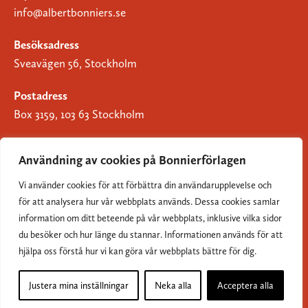
info@albertbonniers.se
Besöksadress
Sveavägen 56, Stockholm
Postadress
Box 3159, 103 63 Stockholm
Användning av cookies på Bonnierförlagen
Vi använder cookies för att förbättra din användarupplevelse och
Om Bonnierförlagen
för att analysera hur vår webbplats används. Dessa cookies samlar
Cookies
information om ditt beteende på vår webbplats, inklusive vilka sidor
du besöker och hur länge du stannar. Informationen används för att
Integritetspolicy
hjälpa oss förstå hur vi kan göra vår webbplats bättre för dig.
Justera mina inställningar
Neka alla
Acceptera alla