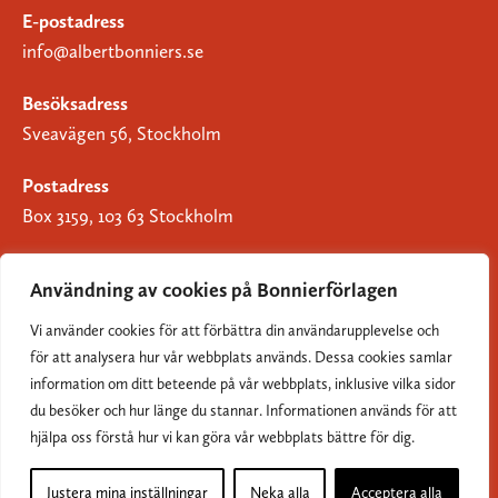
E-postadress
info@albertbonniers.se
Besöksadress
Sveavägen 56, Stockholm
Postadress
Box 3159, 103 63 Stockholm
Användning av cookies på Bonnierförlagen
Vi använder cookies för att förbättra din användarupplevelse och
Om Bonnierförlagen
för att analysera hur vår webbplats används. Dessa cookies samlar
Cookies
information om ditt beteende på vår webbplats, inklusive vilka sidor
du besöker och hur länge du stannar. Informationen används för att
Integritetspolicy
hjälpa oss förstå hur vi kan göra vår webbplats bättre för dig.
Justera mina inställningar
Neka alla
Acceptera alla