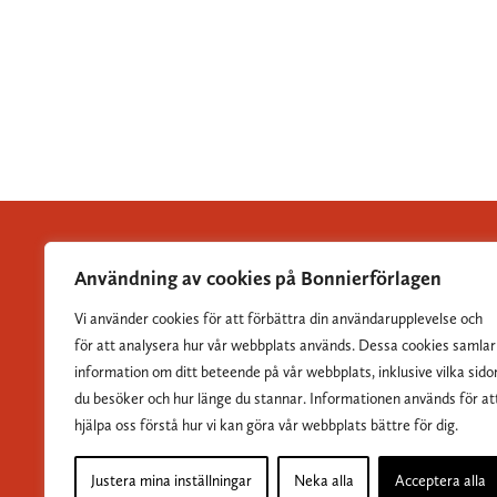
Användning av cookies på Bonnierförlagen
Vi använder cookies för att förbättra din användarupplevelse och
Albert Bonniers Förlag grundades 1837 och är Sveriges
för att analysera hur vår webbplats används. Dessa cookies samlar
största skönlitterära förlag.
information om ditt beteende på vår webbplats, inklusive vilka sido
du besöker och hur länge du stannar. Informationen används för at
hjälpa oss förstå hur vi kan göra vår webbplats bättre för dig.
Justera mina inställningar
Neka alla
Acceptera alla