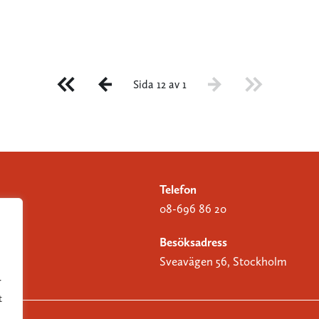
Sida 12 av 1
Telefon
08-696 86 20
Besöksadress
Sveavägen 56, Stockholm
r
t