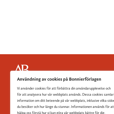
Användning av cookies på Bonnierförlagen
Albert Bonniers Förlag grundades 1837 och är Sveriges
Vi använder cookies för att förbättra din användarupplevelse och
största skönlitterära förlag.
för att analysera hur vår webbplats används. Dessa cookies samlar
information om ditt beteende på vår webbplats, inklusive vilka sido
du besöker och hur länge du stannar. Informationen används för at
hjälpa oss förstå hur vi kan göra vår webbplats bättre för dig.