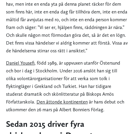
hav, men inte en enda yta på denna planet räcker för dem
som finns här, inte en enda dag får tillhöra dem, inte en enda
måltid får avnjutas med ro, och inte en enda person kommer
fram och säger: ”Vi ser er, hjälpen finns, räddningen är nära.”
Och skulle någon mot förmodan göra det, så är det en lögn.
Det finns vissa händelser vi aldrig kommer att förstå. Vissa av
de händelserna stirrar oss rätt i ansiktet.”
Daniel Yousefi
, född 1989, är uppvuxen utanför Östersund
och bor i dag i Stockholm. Under 2016 anslöt han sig till
olika volontärorganisationer för att verka som tolk i
flyktingläger i Grekland och Turkiet. Han har tidigare
studerat dramatik och skönlitteratur på Biskops Arnös
Författarskola.
Den åttonde kontinenten
är hans debut och
utkommer den 26 mars på Albert Bonniers Förlag.
Sedan 2015 driver fyra