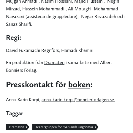
Mujgan Ahmadi , Nasim Hosseini, Majid Husseini,
Negin
Mirzad, Hussein Mohammadi , Ali Motaghi, Mohammad
Navazani (assisterande gruppledare),
Negar Rezazadeh och
Sanaz Sharifi.
Regi:
David Fukamachi Regnfors, Hamadi Khemiri
En produktion från
Dramaten
i samarbete med Albert
Bonniers Förlag.
Presskontakt för
boken
:
Anna-Karin Korpi,
anna-karin.korpi@bonnierforlagen.se
Taggar
Dramaten
Teatergruppen för nyanlända ungdomar