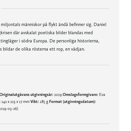
miljontals människor på flykt ändå befinner sig. Daniel
gkrisen där avskalat poetiska bilder blandas med
tingläger i södra Europa. De personliga historierna,
bildar de olika rösterna ett rop, en vädjan.
Originalutgåvans utgivningsår:
2019
Omslagsformgivare:
Eva
:
142 x 223 x 17 mm
Vikt:
285 g
Format (utgivningsdatum):
2019-03-26)