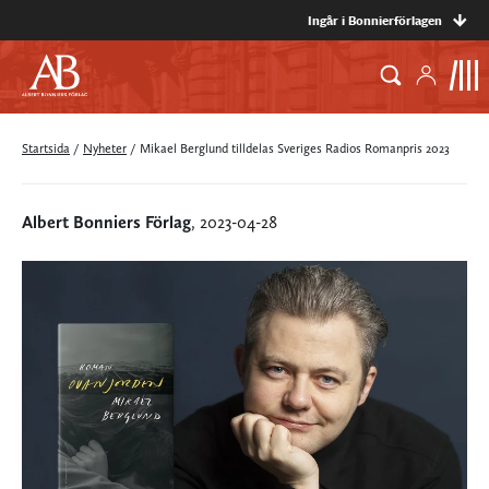
Ingår i Bonnierförlagen
Startsida
/
Nyheter
/
Mikael Berglund tilldelas Sveriges Radios Romanpris 2023
Albert Bonniers Förlag
, 2023-04-28