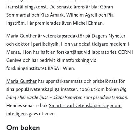
framställningskonst. De senaste årens är bla: Göran
Sommardal och Klas Åmark, Wilhelm Agrell och Pia
Ingström. I år premierades även Michel Ekman
.
Maria Gunther
är vetenskapsredaktör på Dagens Nyheter
och doktor i partikelfysik. Hon var också tidigare medlem i
Mensa. Hon har haft en forskartjänst vid laboratoriet CERN i
Genève och har bedrivit klimatforskning vid
forskningsinstitutet IIASA i Wien.
Maria Gunther
har uppmärksammats och prisbelönats för
sina populärvetenskapliga insatser. 2006 utkom boken
Big
bang eller varde ljus? – skapelsemyten som pseudovetenskap.
Hennes senaste bok
Smart – vad vetenskapen säger om
intelligens
gavs ut 2020.
Om boken