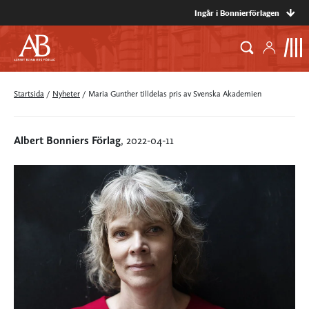
Ingår i Bonnierförlagen
Startsida
/
Nyheter
/
Maria Gunther tilldelas pris av Svenska Akademien
Albert Bonniers Förlag
, 2022-04-11