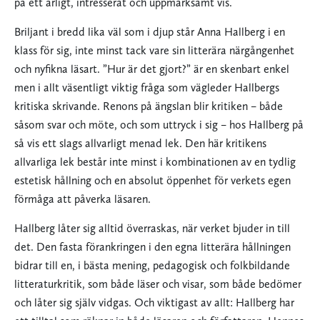
på ett ärligt, intresserat och uppmärksamt vis.
Briljant i bredd lika väl som i djup står Anna Hallberg i en
klass för sig, inte minst tack vare sin litterära närgångenhet
och nyfikna läsart. ”Hur är det gjort?” är en skenbart enkel
men i allt väsentligt viktig fråga som vägleder Hallbergs
kritiska skrivande. Renons på ängslan blir kritiken – både
såsom svar och möte, och som uttryck i sig – hos Hallberg på
så vis ett slags allvarligt menad lek. Den här kritikens
allvarliga lek består inte minst i kombinationen av en tydlig
estetisk hållning och en absolut öppenhet för verkets egen
förmåga att påverka läsaren.
Hallberg låter sig alltid överraskas, när verket bjuder in till
det. Den fasta förankringen i den egna litterära hållningen
bidrar till en, i bästa mening, pedagogisk och folkbildande
litteraturkritik, som både läser och visar, som både bedömer
och låter sig själv vidgas. Och viktigast av allt: Hallberg har