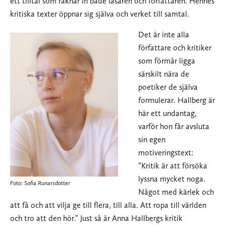
ett tilltal som räknar in både läsaren och författaren. Hennes
kritiska texter öppnar sig själva och verket till samtal.
Det är inte alla
författare och kritiker
som förmår ligga
särskilt nära de
poetiker de själva
formulerar. Hallberg är
här ett undantag,
varför hon får avsluta
sin egen
motiveringstext:
”Kritik är att försöka
lyssna mycket noga.
Foto: Sofia Runarsdotter
Något med kärlek och
att få och att vilja ge till flera, till alla. Att ropa till världen
och tro att den hör.” Just så är Anna Hallbergs kritik