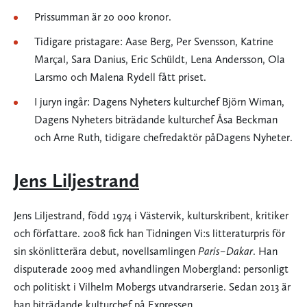
Prissumman är 20 000 kronor.
Tidigare pristagare: Aase Berg, Per Svensson, Katrine
Marçal, Sara Danius, Eric Schüldt, Lena Andersson, Ola
Larsmo och Malena Rydell fått priset.
I juryn ingår: Dagens Nyheters kulturchef Björn Wiman,
Dagens Nyheters biträdande kulturchef Åsa Beckman
och Arne Ruth, tidigare chefredaktör påDagens Nyheter.
Jens Liljestrand
Jens Liljestrand, född 1974 i Västervik, kulturskribent, kritiker
och författare. 2008 fick han Tidningen Vi:s litteraturpris för
sin skönlitterära debut, novellsamlingen
Paris–Dakar
. Han
disputerade 2009 med avhandlingen Mobergland: personligt
och politiskt i Vilhelm Mobergs utvandrarserie. Sedan 2013 är
han biträdande kulturchef på Expressen.