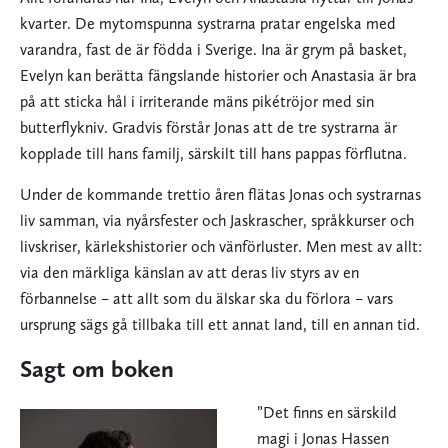
kvarter. De mytomspunna systrarna pratar engelska med
varandra, fast de är födda i Sverige. Ina är grym på basket,
Evelyn kan berätta fängslande historier och Anastasia är bra
på att sticka hål i irriterande mäns pikétröjor med sin
butterflykniv. Gradvis förstår Jonas att de tre systrarna är
kopplade till hans familj, särskilt till hans pappas förflutna.
Under de kommande trettio åren flätas Jonas och systrarnas
liv samman, via nyårsfester och Jaskrascher, språkkurser och
livskriser, kärlekshistorier och vänförluster. Men mest av allt:
via den märkliga känslan av att deras liv styrs av en
förbannelse – att allt som du älskar ska du förlora – vars
ursprung sägs gå tillbaka till ett annat land, till en annan tid.
Sagt om boken
”Det finns en särskild
magi i Jonas Hassen