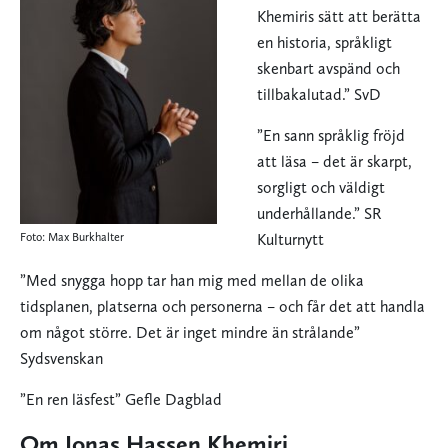
Khemiris sätt att berätta
en historia, språkligt
skenbart avspänd och
tillbakalutad.” SvD
”En sann språklig fröjd
att läsa – det är skarpt,
sorgligt och väldigt
underhållande.” SR
Foto: Max Burkhalter
Kulturnytt
”Med snygga hopp tar han mig med mellan de olika
tidsplanen, platserna och personerna – och får det att handla
om något större. Det är inget mindre än strålande”
Sydsvenskan
”En ren läsfest” Gefle Dagblad
Om Jonas Hassen Khemiri