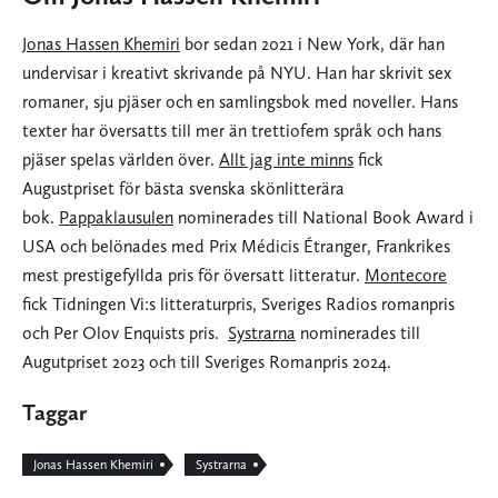
Jonas Hassen Khemiri
bor sedan 2021 i New York, där han
undervisar i kreativt skrivande på NYU. Han har skrivit sex
romaner, sju pjäser och en samlingsbok med noveller. Hans
texter har översatts till mer än trettiofem språk och hans
pjäser spelas världen över.
Allt jag inte minns
fick
Augustpriset för bästa svenska skönlitterära
bok.
Pappaklausulen
nominerades till National Book Award i
USA och belönades med Prix Médicis Étranger, Frankrikes
mest prestigefyllda pris för översatt litteratur.
Montecore
fick Tidningen Vi:s litteraturpris, Sveriges Radios romanpris
och Per Olov Enquists pris.
Systrarna
nominerades till
Augutpriset 2023 och till Sveriges Romanpris 2024.
Taggar
Jonas Hassen Khemiri
Systrarna