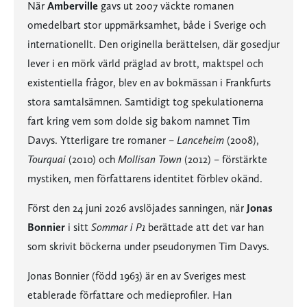
När
Amberville
gavs ut 2007 väckte romanen
omedelbart stor uppmärksamhet, både i Sverige och
internationellt. Den originella berättelsen, där gosedjur
lever i en mörk värld präglad av brott, maktspel och
existentiella frågor, blev en av bokmässan i Frankfurts
stora samtalsämnen. Samtidigt tog spekulationerna
fart kring vem som dolde sig bakom namnet Tim
Davys. Ytterligare tre romaner –
Lanceheim
(2008),
Tourquai
(2010) och
Mollisan Town
(2012) – förstärkte
mystiken, men författarens identitet förblev okänd.
Först den 24 juni 2026 avslöjades sanningen, när
Jonas
Bonnier
i sitt
Sommar i P1
berättade att det var han
som skrivit böckerna under pseudonymen Tim Davys.
Jonas Bonnier (född 1963) är en av Sveriges mest
etablerade författare och medieprofiler. Han