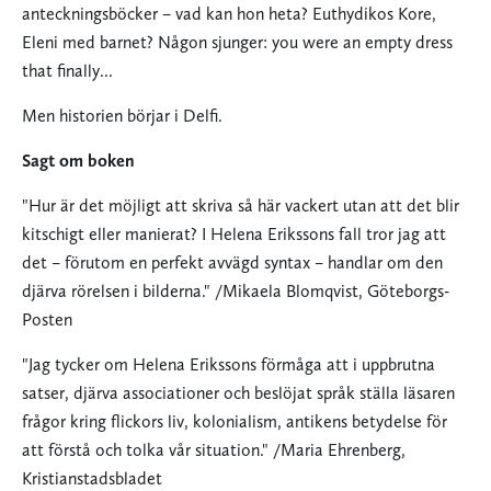
anteckningsböcker – vad kan hon heta? Euthydikos Kore,
Eleni med barnet? Någon sjunger: you were an empty dress
that finally...
Men historien börjar i Delfi.
Sagt om boken
"Hur är det möjligt att skriva så här vackert utan att det blir
kitschigt eller manierat? I Helena Erikssons fall tror jag att
det – förutom en perfekt avvägd syntax – handlar om den
djärva rörelsen i bilderna." /Mikaela Blomqvist, Göteborgs-
Posten
"Jag tycker om Helena Erikssons förmåga att i uppbrutna
satser, djärva associationer och beslöjat språk ställa läsaren
frågor kring flickors liv, kolonialism, antikens betydelse för
att förstå och tolka vår situation." /Maria Ehrenberg,
Kristianstadsbladet