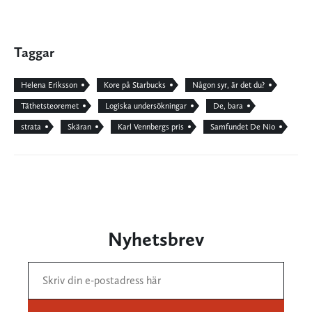
Taggar
Helena Eriksson
Kore på Starbucks
Någon syr, är det du?
Täthetsteoremet
Logiska undersökningar
De, bara
strata
Skäran
Karl Vennbergs pris
Samfundet De Nio
Nyhetsbrev