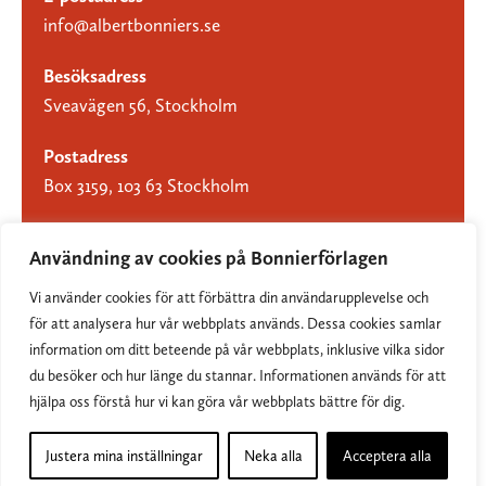
info@albertbonniers.se
Besöksadress
Sveavägen 56, Stockholm
Postadress
Box 3159, 103 63 Stockholm
Användning av cookies på Bonnierförlagen
Vi använder cookies för att förbättra din användarupplevelse och
Om Bonnierförlagen
för att analysera hur vår webbplats används. Dessa cookies samlar
Cookies
information om ditt beteende på vår webbplats, inklusive vilka sidor
du besöker och hur länge du stannar. Informationen används för att
Integritetspolicy
hjälpa oss förstå hur vi kan göra vår webbplats bättre för dig.
Justera mina inställningar
Neka alla
Acceptera alla