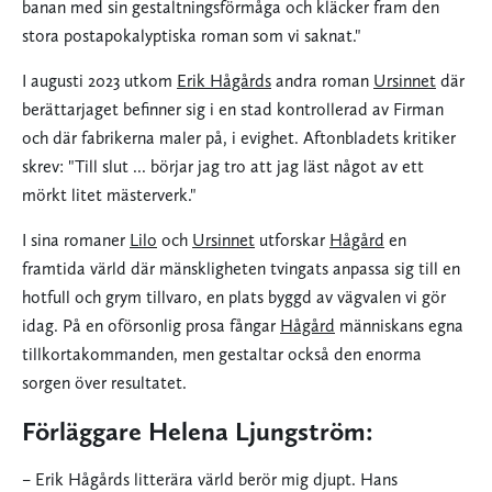
banan med sin gestaltningsförmåga och kläcker fram den
stora postapokalyptiska roman som vi saknat."
I augusti 2023 utkom
Erik Hågårds
andra roman
Ursinnet
där
berättarjaget befinner sig i en stad kontrollerad av Firman
och där fabrikerna maler på, i evighet. Aftonbladets kritiker
skrev: "Till slut ... börjar jag tro att jag läst något av ett
mörkt litet mästerverk."
I sina romaner
Lilo
och
Ursinnet
utforskar
Hågård
en
framtida värld där mänskligheten tvingats anpassa sig till en
hotfull och grym tillvaro, en plats byggd av vägvalen vi gör
idag. På en oförsonlig prosa fångar
Hågård
människans egna
tillkortakommanden, men gestaltar också den enorma
sorgen över resultatet.
Förläggare Helena Ljungström:
– Erik Hågårds litterära värld berör mig djupt. Hans