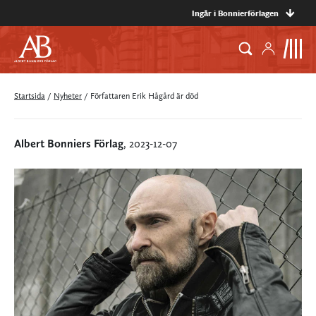
Ingår i Bonnierförlagen
Startsida
/
Nyheter
/
Författaren Erik Hågård är död
Albert Bonniers Förlag
, 2023-12-07