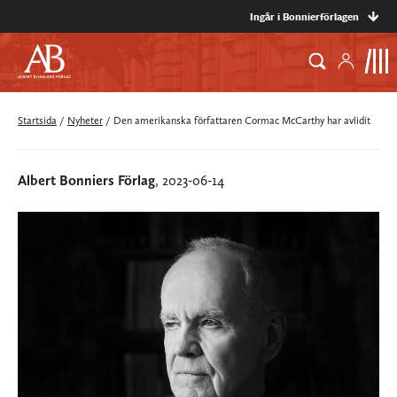
Ingår i Bonnierförlagen
Startsida
/
Nyheter
/
Den amerikanska författaren Cormac McCarthy har avlidit
Albert Bonniers Förlag
, 2023-06-14