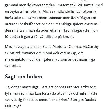
gammal men doktorerar redan i matematik. Via samtal med
en psykiatriker följer vi Alicias vindlande hallucinatoriska
berättelse till barndomens trauman men även frågan om
naturens beskaffenhet och den mänskliga själens existens. I
den smärtsamma saknaden efter sin bror ifrågasätter hon
förutsättningarna för vår tillvaro på jorden.
Med
Passageraren
och
Stella Maris
har Cormac McCarthy
skrivit två romaner om moral och vetenskap, om
sinnessjukdom och den galenskap som är det mänskliga
samvetet.
Sagt om boken
"Ja, det är mästerligt. Bara att hoppas att McCarthy som
fyller 90 i sommar kan fortsätta att skriva och inte måste
avbryta sig för att ta emot Nobelpriset." Sveriges Radios
Kulturnytt