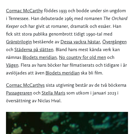
Cormac McCarthy
föddes 1933 och bodde under sin ungdom
i Tennessee. Han debuterade 1965 med romanen
The Orchard
Keeper
och har givit ut romaner, dramatik och essäer. Han
fick sitt stora publika genombrott tidigt 1990-tal med
Gränstrilogin
bestående av
Dessa vackra hästar
,
Övergången
och
Städerna på slätten
. Bland hans mest kända verk kan
nämnas
Blodets meridian
,
No country for old men
och
Vägen
. Flera av hans böcker har filmatiserats och tidigare i år
avslöjades att även
Blodets meridian
ska bli film.
Cormac McCarthys
sista utgivning består av de två böckerna
Passageraren
och
Stella Maris
som utkom i januari 2023 i
översättning av Niclas Hval.