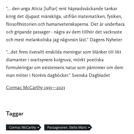
"... den unga Alicia [luftar] rent häpnadsväckande tankar
kring det djupast mänskliga, utifrån matematiken, fysiken,
filosofihistorien och humanvetenskaperna. Det är underbara
och gripande passager - några av dem tillhör det vackraste
och mest melankoliska jag någonsin läst." Dagens Nyheter
"...det finns överallt enskilda meningar som blänker till likt
diamanter i svartsynens kolgruva, mörkt poetiska
formuleringar om existensens natur som påminner om dem
man möter i Noréns dagböcker." Svenska Dagbladet
Cormac McCarthy 1933—2023
Taggar
Cormac McCarthy
Passageraren. Stella Maris