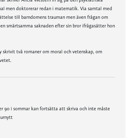
ammal men doktorerar redan i matematik. Via samtal med
berättelse till barndomens trauman men även frågan om
 den smärtsamma saknaden efter sin bror ifrågasätter hon
 skrivit två romaner om moral och vetenskap, om
vetet.
er 90 i sommar kan fortsätta att skriva och inte måste
turnytt
Radios Kulturnytt
ag någonsin läst." Dagens Nyheter
uleringar om existensens natur som påminner om dem man möter i Noréns dagböcker." Svenska Dagbladet
 förgör sig själv." Borås Tidning