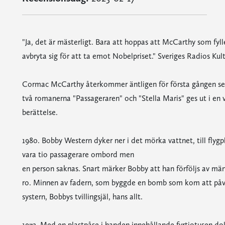
"Ja, det är mästerligt. Bara att hoppas att McCarthy som fyll
avbryta sig för att ta emot Nobelpriset." Sveriges Radios Kul
Cormac McCarthy återkommer äntligen för första gången se
två romanerna "Passageraren" och "Stella Maris" ges ut i en
berättelse.
1980. Bobby Western dyker ner i det mörka vattnet, till flygp
vara tio passagerare ombord men
en person saknas. Snart märker Bobby att han förföljs av m
ro. Minnen av fadern, som byggde en bomb som kom att påver
systern, Bobbys tvillingsjäl, hans allt.
1972. Med en plastpåse i handen innehållande fyrtiotusen doll