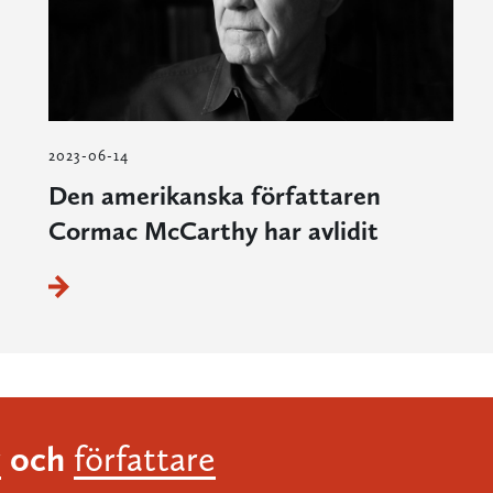
2023-06-14
Den amerikanska författaren
Cormac McCarthy har avlidit
och
r
författare