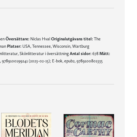
nen
Översättare:
Niclas Hval
Originalutgåvans titel:
The
man
Platser:
USA, Tennessee, Wisconsin, Wartburg
itteratur, Skönlitteratur i översättning
Antal sidor:
678
Mått:
 9789100199241 (2023-02-15); E-bok, epub2, 9789100801335