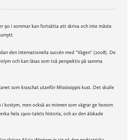
er 90 i sommar kan fortsätta att skriva och inte måste
turnytt
dan den internationella succén med "Vägen" (2008). De
 volym och kan läsas som två perspektiv på samma
lanet som kraschat utanför Mississippis kust. Det skulle
än i kostym, men också av minnen som vägrar ge honom
ka hela 1900-talets historia, och av den älskade
ar skriver Alicia Western in sig på den psykiatriska