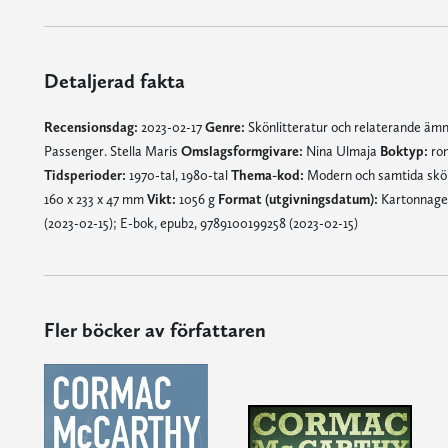
Detaljerad fakta
Recensionsdag:
2023-02-17
Genre:
Skönlitteratur och relaterande äm
Passenger. Stella Maris
Omslagsformgivare:
Nina Ulmaja
Boktyp:
ro
Tidsperioder:
1970-tal, 1980-tal
Thema-kod:
Modern och samtida skönl
160 x 233 x 47 mm
Vikt:
1056 g
Format (utgivningsdatum):
Kartonnage,
(2023-02-15); E-bok, epub2, 9789100199258 (2023-02-15)
Fler böcker av författaren