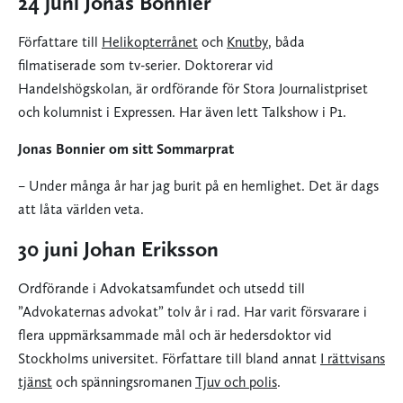
24 juni Jonas Bonnier
Författare till
Helikopterrånet
och
Knutby
, båda
filmatiserade som tv-serier. Doktorerar vid
Handelshögskolan, är ordförande för Stora Journalistpriset
och kolumnist i Expressen. Har även lett Talkshow i P1.
Jonas Bonnier om sitt Sommarprat
– Under många år har jag burit på en hemlighet. Det är dags
att låta världen veta.
30 juni Johan Eriksson
Ordförande i Advokatsamfundet och utsedd till
”Advokaternas advokat” tolv år i rad. Har varit försvarare i
flera uppmärksammade mål och är hedersdoktor vid
Stockholms universitet. Författare till bland annat
I rättvisans
tjänst
och spänningsromanen
Tjuv och polis
.