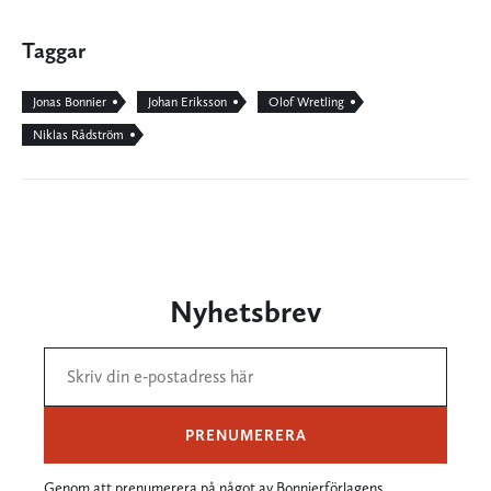
Taggar
Jonas Bonnier
Johan Eriksson
Olof Wretling
Niklas Rådström
Nyhetsbrev
PRENUMERERA
Genom att prenumerera på något av Bonnierförlagens