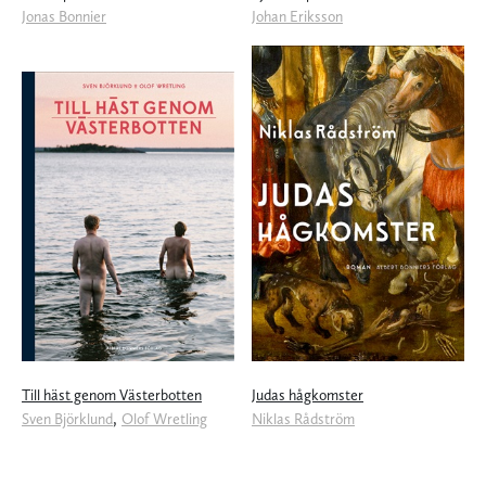
Jonas Bonnier
Johan Eriksson
Till häst genom Västerbotten
Judas hågkomster
,
Sven Björklund
Olof Wretling
Niklas Rådström