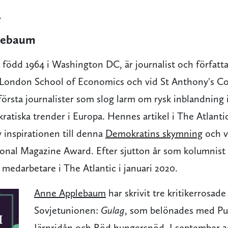
.
lebaum
 född 1964 i Washington DC, är journalist och författ
, London School of Economics och vid St Anthony's Co
örsta journalister som slog larm om rysk inblandning 
atiska trender i Europa. Hennes artikel i The Atlanti
 inspirationen till denna
Demokratins skymning
och va
onal Magazine Award. Efter sjutton år som kolumnist
 medarbetare i The Atlantic i januari 2020.
Anne Applebaum
har skrivit tre kritikerrosad
Sovjetunionen:
Gulag
, som belönades med Pul
Järnridån
och
Röd hungersnöd
. I september