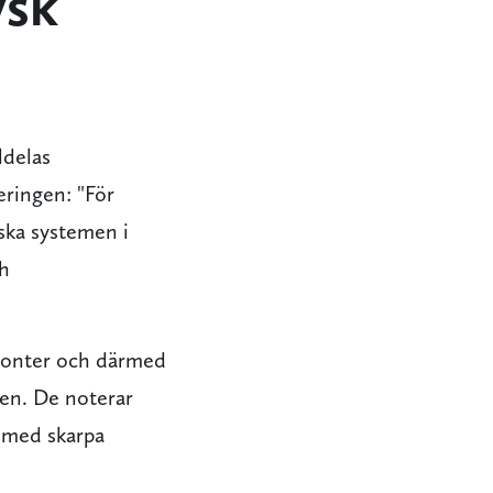
ysk
ldelas
eringen: "För
ska systemen i
ch
isonter och därmed
len. De noterar
r med skarpa