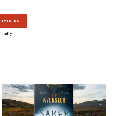
NUMERERA
tspolicy
.