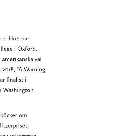
are. Hon har
llege i Oxford.
i amerikanska val
c 2018, "A Warning
r finalist i
 i Washington
e böcker om
itzerpriset,
 2024 utkommer