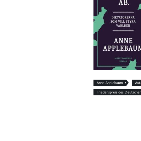
Anne Applebaum
Aut
Friedenspreis des Deutsche