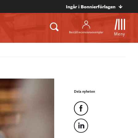
Ingår i Bonnierförlagen
Beställ recensionsexemplar
Meny
Dela nyheten