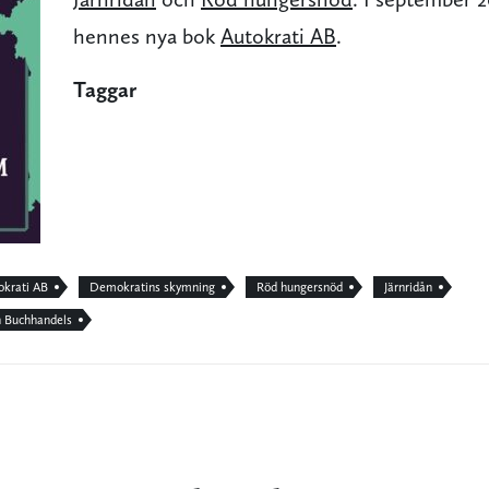
hennes nya bok
Autokrati AB
.
Taggar
okrati AB
Demokratins skymning
Röd hungersnöd
Järnridån
n Buchhandels