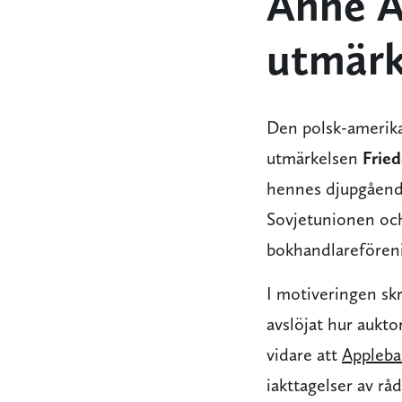
Anne A
utmärk
Den polsk-amerika
utmärkelsen
Frie
hennes djupgåend
Sovjetunionen och 
bokhandlarefören
I motiveringen skr
avslöjat hur aukto
vidare att
Appleb
iakttagelser av rå