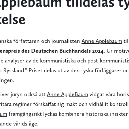
pplebaum tilldelas t
else
nska författaren och journalisten
Anne Applebaum
til
denspreis des Deutschen Buchhandels 2024
. Ur motiv
e analyser av de kommunistiska och post-kommunisti
Ryssland." Priset delas ut av den tyska förläggare- o
ingen.
iver juryn också att
Anne AppleBaum
vidgat våra hor
ritära regimer förskaffat sig makt och vidhållit kontrol
aum
framgångsrikt lyckas kombinera historiska insikte
dande världsläge.