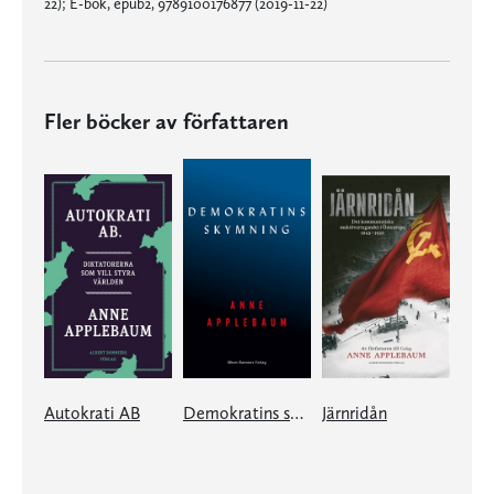
22); E-bok, epub2, 9789100176877 (2019-11-22)
Fler böcker av författaren
Autokrati AB
Demokratins skymning
Järnridån