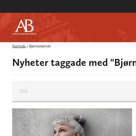
Startsida
/
Bjørnsonpriset
Nyheter taggade med "Bjørn