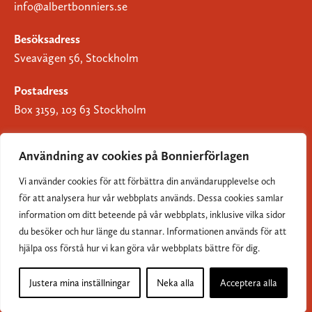
info@albertbonniers.se
Besöksadress
Sveavägen 56, Stockholm
Postadress
Box 3159, 103 63 Stockholm
Användning av cookies på Bonnierförlagen
Vi använder cookies för att förbättra din användarupplevelse och
Om Bonnierförlagen
för att analysera hur vår webbplats används. Dessa cookies samlar
Cookies
information om ditt beteende på vår webbplats, inklusive vilka sidor
du besöker och hur länge du stannar. Informationen används för att
Integritetspolicy
hjälpa oss förstå hur vi kan göra vår webbplats bättre för dig.
Justera mina inställningar
Neka alla
Acceptera alla