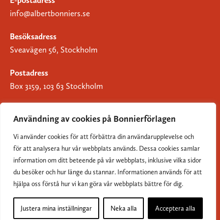
info@albertbonniers.se
Besöksadress
Sveavägen 56, Stockholm
Postadress
Box 3159, 103 63 Stockholm
Användning av cookies på Bonnierförlagen
Vi använder cookies för att förbättra din användarupplevelse och
Om Bonnierförlagen
för att analysera hur vår webbplats används. Dessa cookies samlar
Cookies
information om ditt beteende på vår webbplats, inklusive vilka sidor
du besöker och hur länge du stannar. Informationen används för att
Integritetspolicy
hjälpa oss förstå hur vi kan göra vår webbplats bättre för dig.
Justera mina inställningar
Neka alla
Acceptera alla