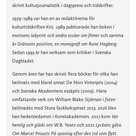
skrivit kulturjournalistik i dagspress och tidskrifter.
1979–1989 var han en av redaktörerna för
kulturtidskriften
Kris
. 1989 publicerade han boken
I
motivens labyrint och andra essäer om filmer
och samma
år
Gränsens position, en monografi om Rune Hagberg
.
Sedan 1993 är han verksam som kritiker i Svenska
Dagbladet.
Genom åren har han skrivit flera böcker för vilka han
belönats med bland annat De Nios Vinterpris (2004)
och Svenska Akademiens essäpris (2009). Hans
omfattande verk om William Blake
Stjärnan i foten
belönades med Stora fackbokspriset 2013. 2016 blev
han hedersledamot i Konstakademien. 2017 kom
Var
hemlig och gläds
om W.B. Yeats och 2022
Lyckans gåta.
Om Marcel Prousts På spaning efter den tid som flytt
.