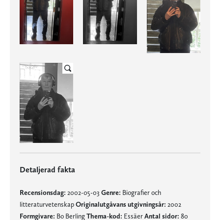
Detaljerad fakta
Recensionsdag:
2002-05-03
Genre:
Biografier och
litteraturvetenskap
Originalutgåvans utgivningsår:
2002
Formgivare:
Bo Berling
Thema-kod:
Essäer
Antal sidor:
80