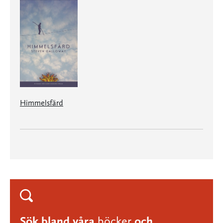
Himmelsfärd
Sök bland våra
böcker
och