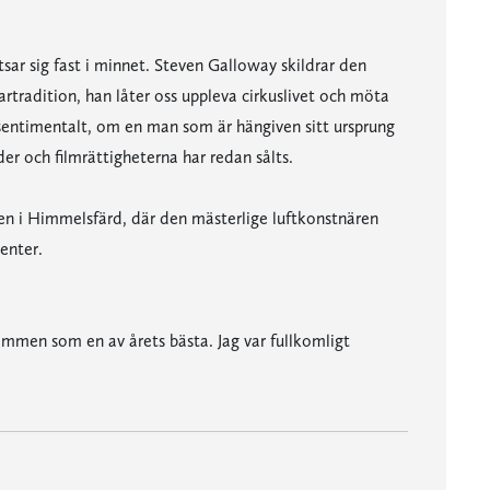
ar sig fast i minnet. Steven Galloway skildrar den
tradition, han låter oss uppleva cirkuslivet och möta
osentimentalt, om en man som är hängiven sitt ursprung
r och filmrättigheterna har redan sålts.
en i Himmelsfärd, där den mästerlige luftkonstnären
ngtornen i World Trade Center.
ommen som en av årets bästa. Jag var fullkomligt