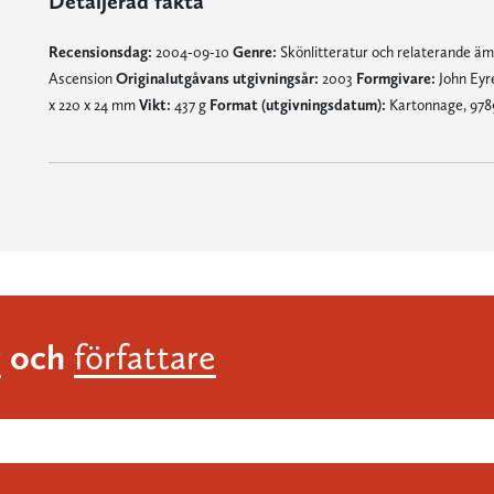
Detaljerad fakta
Recensionsdag:
2004-09-10
Genre:
Skönlitteratur och relaterande ä
Ascension
Originalutgåvans utgivningsår:
2003
Formgivare:
John Eyr
x 220 x 24 mm
Vikt:
437 g
Format (utgivningsdatum):
Kartonnage, 978
och
r
författare