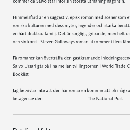
kommer då Salvo står inför sin största utmaning någonsin.
Himmelsfärd är en suggestiv, episk roman med scener som ets
romska kulturen med dess myter, legender och starka berättar
en hårt drabbad familj. Det är sorgligt, gripande, men helt 
och sin konst. Steven Galloways roman utkommer i flera lände
Få romaner kan överträffa den gastkramande inledningsscen
Salvo Ursari går på lina mellan tvilli
Booklist
Jag betvivlar inte att den här romanen kommer att bli ihågk
betagen av den. The National Post