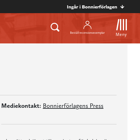
Ingår i Bonnierförlagen
Beställ recensionsexemplar
Meny
Mediekontakt:
Bonnierförlagens Press