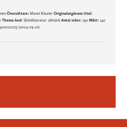
mnen
Översättare:
Manni Kössler
Originalutgåvans titel:
e
Thema-kod:
Skönlitteratur: allmänt
Antal sidor:
290
Mått:
140
9100102173 (2004-09-10)