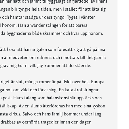
Han har nätt och jämnt tillryggalagt en fjärdedel av linans
en blir tyngre hela tiden, men i stället för att låta sig
p och hämtar stadga ur dess tyngd. Tyget i vänster
ill honom. Han använder stången för att parera
 båda byggnaderna både skrämmer och livar upp honom.
ått höra att han är galen som föresatt sig att gå på lina
n är medveten om riskerna och i motsats till det gamla
rav mig hur ni vill. Jag kommer att dö stående.
kriget är slut, många romer är på flykt över hela Europa.
iga hot om våld och förvisning. En katastrof skingrar
Budapest. Hans talang som balanskonstnär upptäcks och
atsällskap. Av en slump återförenas han med sina syskon
sta cirkus. Salvo och hans familj kommer under lång
t drabbas av oerhörda tragedier innan den dagen