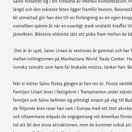
Salvo försätter sig i ett tillstånd av intensiv koncentration. 
längd och den svåraste biten ligger framför honom. Balansstång
bli utmattad gör han den till en förlängning av sin egen krop
overallben spänns åt när en ovanligt stark vindstöt knuffar t
jämvikten. Blåstens vildsinta sätt att piska fram mellan de
Det är år 1976, Salvo Ursari är sextiosex år gammal och har f
mellan tvillingtornen på Manhattans World Trade Center. Ha
romska talesätt som hans far brukade muttra, tänker han: Beg
När vi möter Salvo första gången är han nio år. Första världs
Familjen Ursari lever i fattigdom i Transylvanien under ständ
familjen och Salvo befinner sig plötsligt ensam på väg till 
de följande åren reser han runt i Europa med ett litet akrob
och tillsammans erbjuds de engagemang vid Amerikas förnäm
tid att bli den stora attraktionen, men de kommer också at